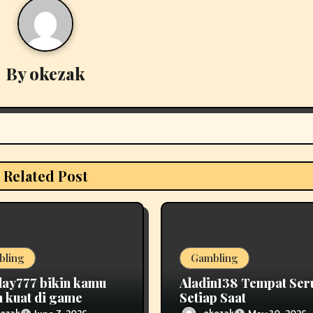
By
okezak
Related Post
bling
Gambling
ay777 bikin kamu
Aladin138 Tempat Ser
 kuat di game
Setiap Saat