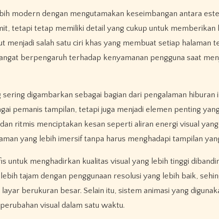
lebih modern dengan mengutamakan keseimbangan antara este
umit, tetapi tetap memiliki detail yang cukup untuk memberikan
menjadi salah satu ciri khas yang membuat setiap halaman te
ni sangat berpengaruh terhadap kenyamanan pengguna saat menj
 sering digambarkan sebagai bagian dari pengalaman hiburan in
gai pemanis tampilan, tetapi juga menjadi elemen penting yan
n ritmis menciptakan kesan seperti aliran energi visual yang
man yang lebih imersif tanpa harus menghadapi tampilan ya
untuk menghadirkan kualitas visual yang lebih tinggi diband
 lebih tajam dengan penggunaan resolusi yang lebih baik, sehi
layar berukuran besar. Selain itu, sistem animasi yang digunak
 perubahan visual dalam satu waktu.