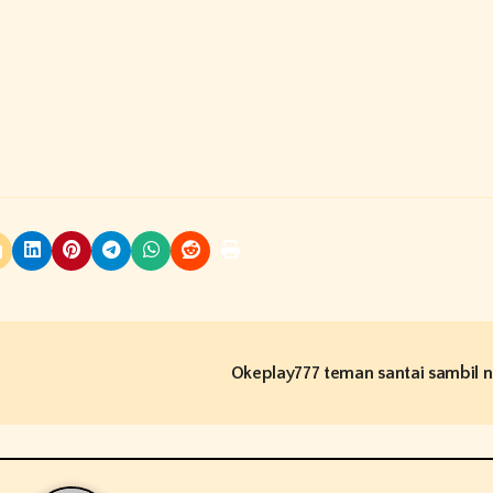
Okeplay777 teman santai sambil 