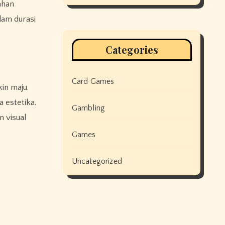
ahan
lam durasi
Categories
Card Games
in maju.
a estetika.
Gambling
n visual
Games
Uncategorized