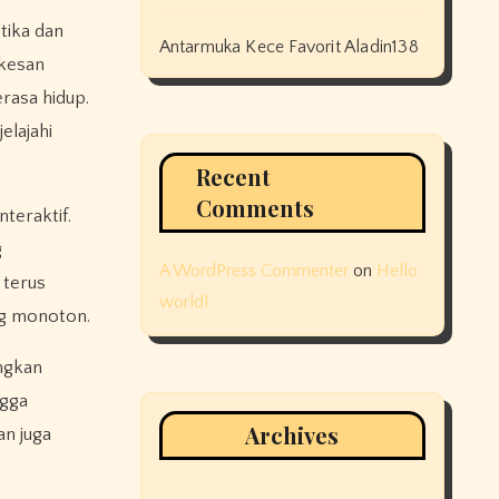
tika dan
Antarmuka Kece Favorit Aladin138
 kesan
rasa hidup.
elajahi
Recent
Comments
teraktif.
g
A WordPress Commenter
on
Hello
 terus
world!
ng monoton.
ingkan
ngga
Archives
an juga