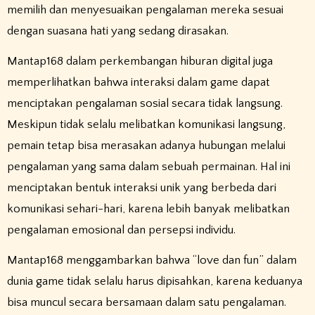
memilih dan menyesuaikan pengalaman mereka sesuai
dengan suasana hati yang sedang dirasakan.
Mantap168 dalam perkembangan hiburan digital juga
memperlihatkan bahwa interaksi dalam game dapat
menciptakan pengalaman sosial secara tidak langsung.
Meskipun tidak selalu melibatkan komunikasi langsung,
pemain tetap bisa merasakan adanya hubungan melalui
pengalaman yang sama dalam sebuah permainan. Hal ini
menciptakan bentuk interaksi unik yang berbeda dari
komunikasi sehari-hari, karena lebih banyak melibatkan
pengalaman emosional dan persepsi individu.
Mantap168 menggambarkan bahwa “love dan fun” dalam
dunia game tidak selalu harus dipisahkan, karena keduanya
bisa muncul secara bersamaan dalam satu pengalaman.