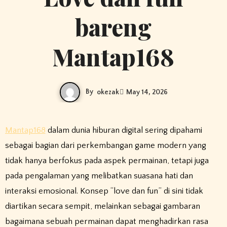
bareng
Mantap168
By
okezak
May 14, 2026
Mantap168
dalam dunia hiburan digital sering dipahami
sebagai bagian dari perkembangan game modern yang
tidak hanya berfokus pada aspek permainan, tetapi juga
pada pengalaman yang melibatkan suasana hati dan
interaksi emosional. Konsep “love dan fun” di sini tidak
diartikan secara sempit, melainkan sebagai gambaran
bagaimana sebuah permainan dapat menghadirkan rasa