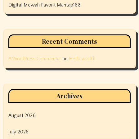
Digital Mewah Favorit Mantap168
Recent Comments
A WordPress Commenter
on
Hello world!
Archives
August 2026
July 2026