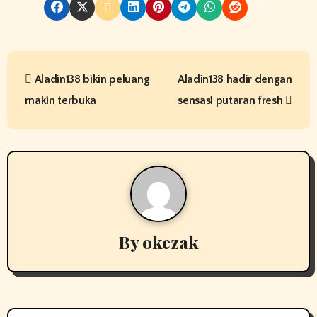
P
Aladin138 bikin peluang
Aladin138 hadir dengan
o
makin terbuka
sensasi putaran fresh
s
t
n
a
v
By
okezak
i
g