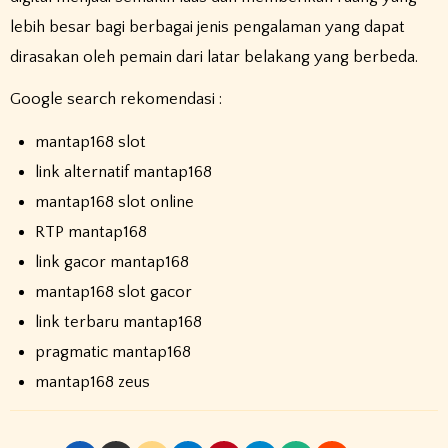
lebih besar bagi berbagai jenis pengalaman yang dapat
dirasakan oleh pemain dari latar belakang yang berbeda.
Google search rekomendasi :
mantap168 slot
link alternatif mantap168
mantap168 slot online
RTP mantap168
link gacor mantap168
mantap168 slot gacor
link terbaru mantap168
pragmatic mantap168
mantap168 zeus