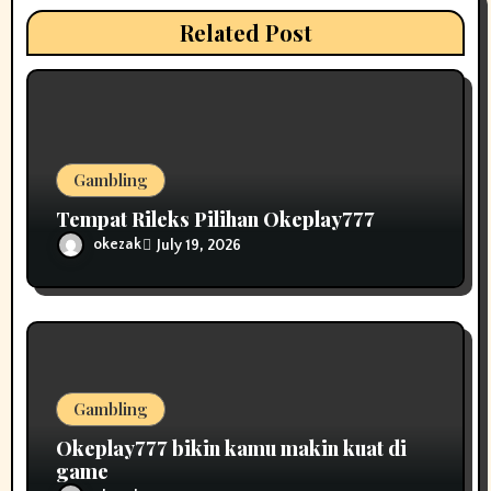
a
Related Post
t
i
o
Gambling
n
Tempat Rileks Pilihan Okeplay777
okezak
July 19, 2026
Gambling
Okeplay777 bikin kamu makin kuat di
game