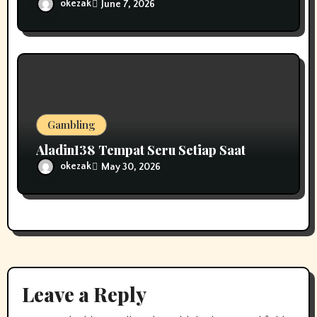
okezak
June 7, 2026
Gambling
Aladin138 Tempat Seru Setiap Saat
okezak
May 30, 2026
Leave a Reply