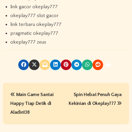
link gacor okeplay777
okeplay777 slot gacor
link terbaru okeplay777
pragmatic okeplay777
okeplay777 zeus
P
Main Game Santai
Spin Hebat Penuh Gaya
o
Happy Tiap Detik di
Kekinian di Okeplay777
s
Aladin138
t