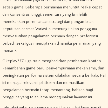
Ritme permainan juga berbeda-beda, sesuai karakter
setiap game. Beberapa permainan menuntut reaksi cepat
dan konsentrasi tinggi, sementara yang lain lebih
menekankan perencanaan strategi dan pengambilan
keputusan cermat. Variasi ini memungkinkan pengguna
menyesuaikan pengalaman bermain dengan preferensi
pribadi, sekaligus menciptakan dinamika permainan yang
menarik.
Okeplay777 juga rutin menghadirkan pembaruan konten.
Penambahan game baru, penyempurnaan mekanisme, dan
peningkatan performa sistem dilakukan secara berkala. Hal
ini menjaga relevansi platform dan memastikan
pengalaman bermain tetap menantang, bahkan bagi
pengguna yang telah lama menggunakan layanan ini.
Interaksi antar pengguna menjadi bagian dari keseruan di