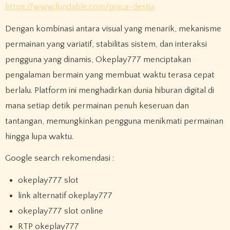
https://www.fundable.com/pinca-destia
Dengan kombinasi antara visual yang menarik, mekanisme
permainan yang variatif, stabilitas sistem, dan interaksi
pengguna yang dinamis, Okeplay777 menciptakan
pengalaman bermain yang membuat waktu terasa cepat
berlalu. Platform ini menghadirkan dunia hiburan digital di
mana setiap detik permainan penuh keseruan dan
tantangan, memungkinkan pengguna menikmati permainan
hingga lupa waktu.
Google search rekomendasi :
okeplay777 slot
link alternatif okeplay777
okeplay777 slot online
RTP okeplay777