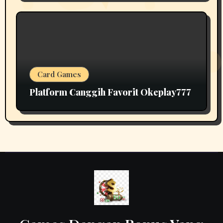
Card Games
Platform Canggih Favorit Okeplay777