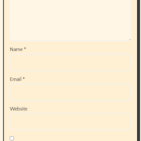
Name
*
Email
*
Website