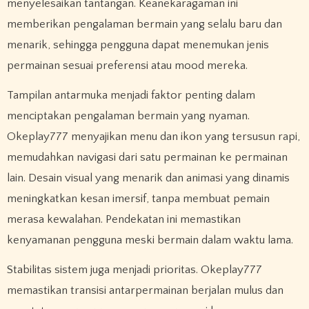
menyelesaikan tantangan. Keanekaragaman ini
memberikan pengalaman bermain yang selalu baru dan
menarik, sehingga pengguna dapat menemukan jenis
permainan sesuai preferensi atau mood mereka.
Tampilan antarmuka menjadi faktor penting dalam
menciptakan pengalaman bermain yang nyaman.
Okeplay777 menyajikan menu dan ikon yang tersusun rapi,
memudahkan navigasi dari satu permainan ke permainan
lain. Desain visual yang menarik dan animasi yang dinamis
meningkatkan kesan imersif, tanpa membuat pemain
merasa kewalahan. Pendekatan ini memastikan
kenyamanan pengguna meski bermain dalam waktu lama.
Stabilitas sistem juga menjadi prioritas. Okeplay777
memastikan transisi antarpermainan berjalan mulus dan