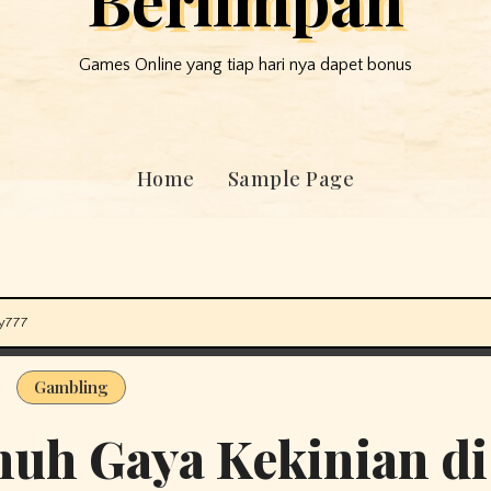
Games Online yang tiap hari nya dapet bonus
Home
Sample Page
ay777
Gambling
nuh Gaya Kekinian di