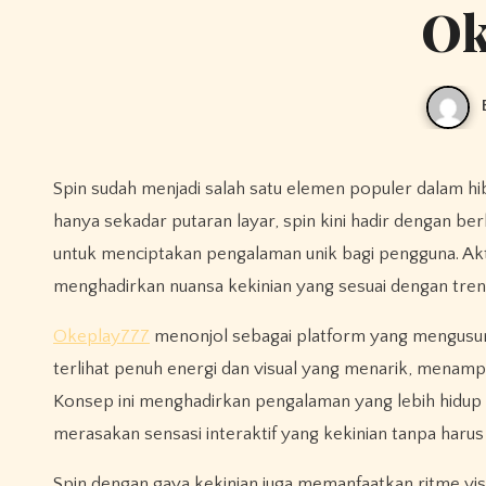
Ok
Spin sudah menjadi salah satu elemen populer dalam hiburan digital karena sifatnya yang dinamis, interaktif, dan visual. Tidak
hanya sekadar putaran layar, spin kini hadir dengan 
untuk menciptakan pengalaman unik bagi pengguna. Aktiv
menghadirkan nuansa kekinian yang sesuai dengan tren di
Okeplay777
menonjol sebagai platform yang mengusung
terlihat penuh energi dan visual yang menarik, menamp
Konsep ini menghadirkan pengalaman yang lebih hidup 
merasakan sensasi interaktif yang kekinian tanpa haru
Spin dengan gaya kekinian juga memanfaatkan ritme visu