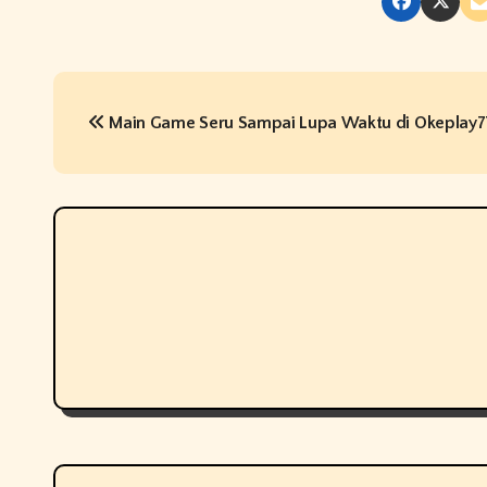
P
Main Game Seru Sampai Lupa Waktu di Okeplay7
o
s
t
n
a
v
i
g