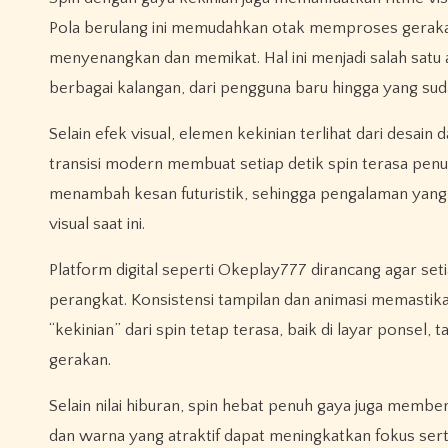
Pola berulang ini memudahkan otak memproses gerakan 
menyenangkan dan memikat. Hal ini menjadi salah sat
berbagai kalangan, dari pengguna baru hingga yang sudah
Selain efek visual, elemen kekinian terlihat dari desai
transisi modern membuat setiap detik spin terasa pen
menambah kesan futuristik, sehingga pengalaman yang 
visual saat ini.
Platform digital seperti Okeplay777 dirancang agar se
perangkat. Konsistensi tampilan dan animasi memastikan
“kekinian” dari spin tetap terasa, baik di layar ponsel,
gerakan.
Selain nilai hiburan, spin hebat penuh gaya juga member
dan warna yang atraktif dapat meningkatkan fokus ser