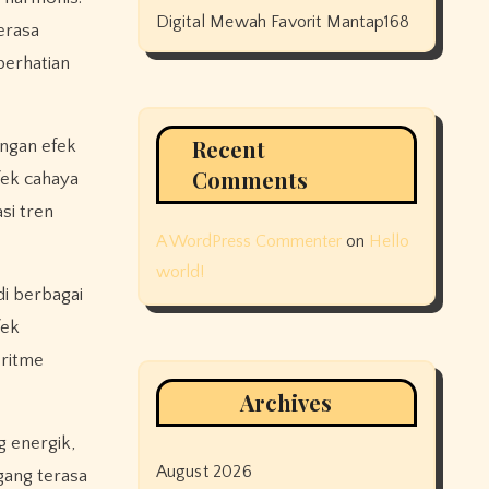
Digital Mewah Favorit Mantap168
erasa
perhatian
Recent
engan efek
Comments
fek cahaya
si tren
A WordPress Commenter
on
Hello
world!
di berbagai
fek
 ritme
Archives
g energik,
August 2026
gang terasa