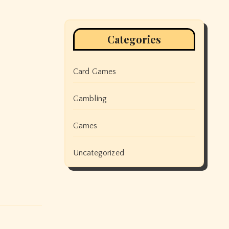
Categories
Card Games
Gambling
Games
Uncategorized