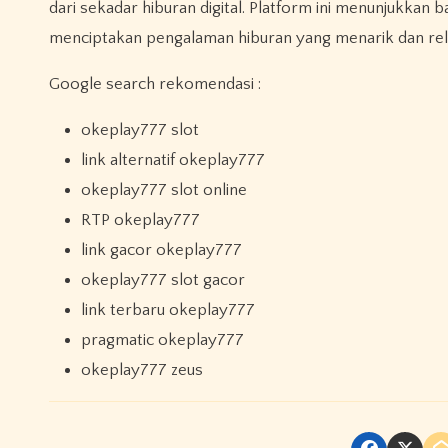
dari sekadar hiburan digital. Platform ini menunjukka
menciptakan pengalaman hiburan yang menarik dan relev
Google search rekomendasi :
okeplay777 slot
link alternatif okeplay777
okeplay777 slot online
RTP okeplay777
link gacor okeplay777
okeplay777 slot gacor
link terbaru okeplay777
pragmatic okeplay777
okeplay777 zeus