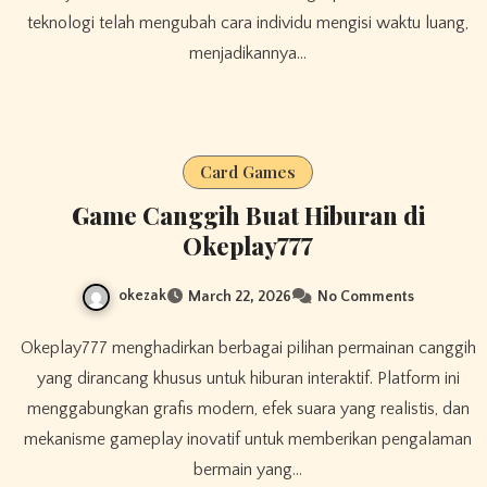
teknologi telah mengubah cara individu mengisi waktu luang,
menjadikannya…
Card Games
Game Canggih Buat Hiburan di
Okeplay777
okezak
March 22, 2026
No Comments
Okeplay777 menghadirkan berbagai pilihan permainan canggih
yang dirancang khusus untuk hiburan interaktif. Platform ini
menggabungkan grafis modern, efek suara yang realistis, dan
mekanisme gameplay inovatif untuk memberikan pengalaman
bermain yang…