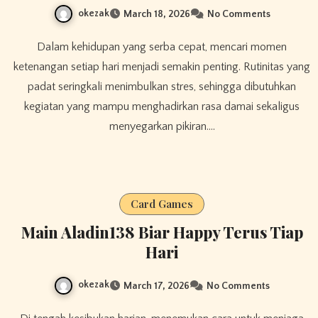
okezak
March 18, 2026
No Comments
Dalam kehidupan yang serba cepat, mencari momen
ketenangan setiap hari menjadi semakin penting. Rutinitas yang
padat seringkali menimbulkan stres, sehingga dibutuhkan
kegiatan yang mampu menghadirkan rasa damai sekaligus
menyegarkan pikiran.…
Card Games
Main Aladin138 Biar Happy Terus Tiap
Hari
okezak
March 17, 2026
No Comments