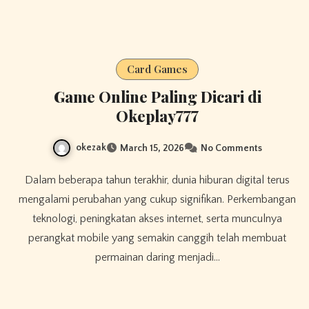
Card Games
Game Online Paling Dicari di
Okeplay777
okezak
March 15, 2026
No Comments
Dalam beberapa tahun terakhir, dunia hiburan digital terus
mengalami perubahan yang cukup signifikan. Perkembangan
teknologi, peningkatan akses internet, serta munculnya
perangkat mobile yang semakin canggih telah membuat
permainan daring menjadi…