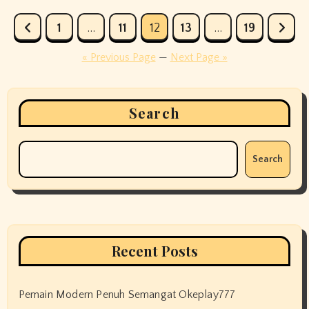
Posts
1
…
11
12
13
…
19
pagination
« Previous Page
—
Next Page »
Search
Search
Recent Posts
Pemain Modern Penuh Semangat Okeplay777