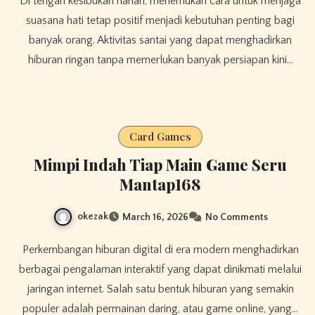
Di tengah kesibukan harian, menemukan cara untuk menjaga
suasana hati tetap positif menjadi kebutuhan penting bagi
banyak orang. Aktivitas santai yang dapat menghadirkan
hiburan ringan tanpa memerlukan banyak persiapan kini…
Card Games
Mimpi Indah Tiap Main Game Seru
Mantap168
okezak
March 16, 2026
No Comments
Perkembangan hiburan digital di era modern menghadirkan
berbagai pengalaman interaktif yang dapat dinikmati melalui
jaringan internet. Salah satu bentuk hiburan yang semakin
populer adalah permainan daring, atau game online, yang…