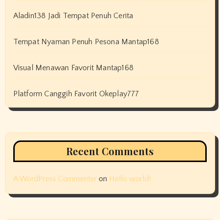
Aladin138 Jadi Tempat Penuh Cerita
Tempat Nyaman Penuh Pesona Mantap168
Visual Menawan Favorit Mantap168
Platform Canggih Favorit Okeplay777
Recent Comments
A WordPress Commenter
on
Hello world!