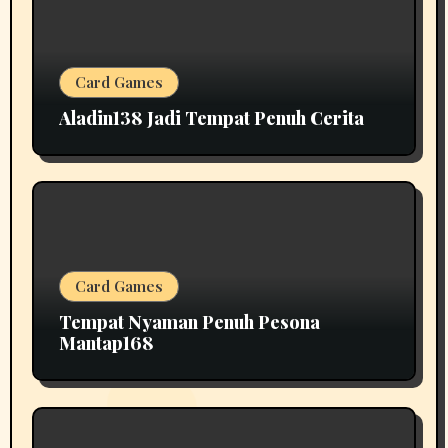
Card Games
Aladin138 Jadi Tempat Penuh Cerita
Card Games
Tempat Nyaman Penuh Pesona
Mantap168