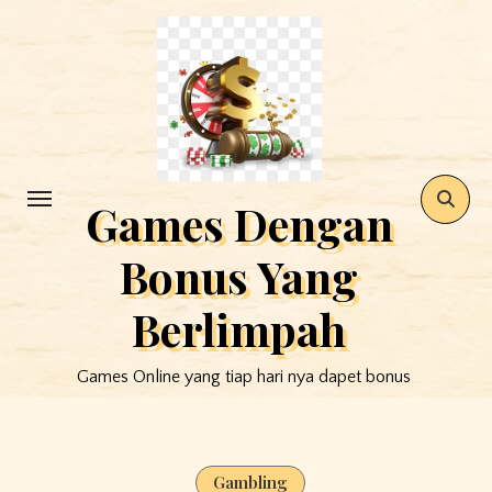
Skip
to
content
Games Dengan
Bonus Yang
Berlimpah
Games Online yang tiap hari nya dapet bonus
Gambling