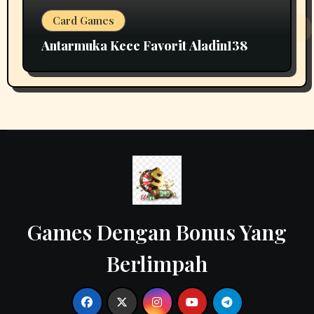
Card Games
Antarmuka Kece Favorit Aladin138
Games Dengan Bonus Yang
Berlimpah