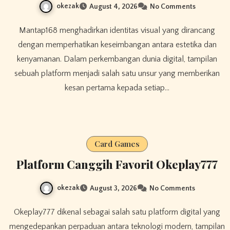
okezak
August 4, 2026
No Comments
Mantap168 menghadirkan identitas visual yang dirancang
dengan memperhatikan keseimbangan antara estetika dan
kenyamanan. Dalam perkembangan dunia digital, tampilan
sebuah platform menjadi salah satu unsur yang memberikan
kesan pertama kepada setiap…
Card Games
Platform Canggih Favorit Okeplay777
okezak
August 3, 2026
No Comments
Okeplay777 dikenal sebagai salah satu platform digital yang
mengedepankan perpaduan antara teknologi modern, tampilan