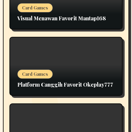
Card Games
Visual Menawan Favorit Mantap168
Card Games
Platform Canggih Favorit Okeplay777