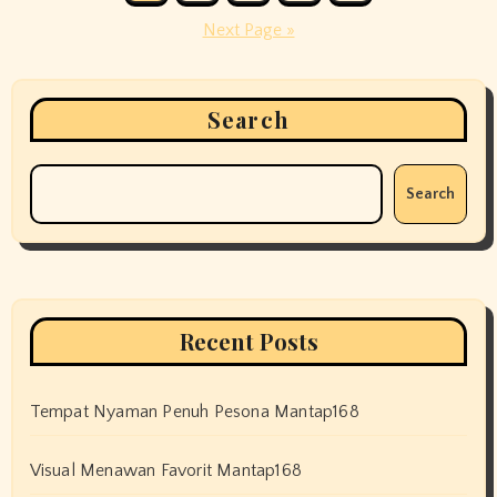
pagination
Next Page »
Search
Search
Recent Posts
Tempat Nyaman Penuh Pesona Mantap168
Visual Menawan Favorit Mantap168