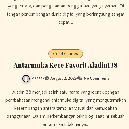
yang tertata, dan pengalaman penggunaan yang nyaman. Di
tengah perkembangan dunia digital yang berlangsung sangat
cepat,…
Card Games
Antarmuka Kece Favorit Aladin138
okezak
August 2, 2026
No Comments
Aladin138 menjadi salah satu nama yang identik dengan
pembahasan mengenai antarmuka digital yang mengutamakan
keseimbangan antara tampilan visual dan kemudahan
penggunaan. Dalam perkembangan teknologi saat ini, sebuah
antarmuka tidak hanya…