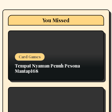
You Missed
Card Games
Tempat Nyaman Penuh Pesona
Mantap168