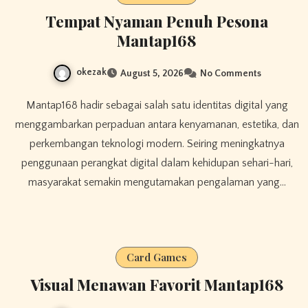
Tempat Nyaman Penuh Pesona
Mantap168
okezak
August 5, 2026
No Comments
Mantap168 hadir sebagai salah satu identitas digital yang
menggambarkan perpaduan antara kenyamanan, estetika, dan
perkembangan teknologi modern. Seiring meningkatnya
penggunaan perangkat digital dalam kehidupan sehari-hari,
masyarakat semakin mengutamakan pengalaman yang…
Card Games
Visual Menawan Favorit Mantap168