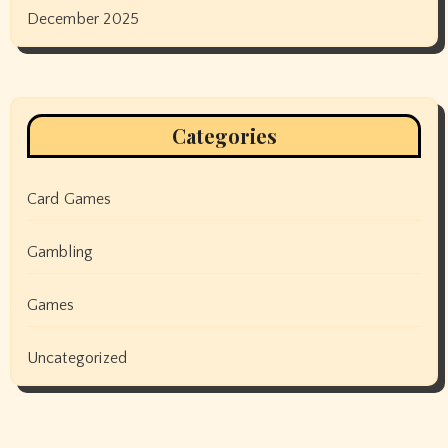
December 2025
Categories
Card Games
Gambling
Games
Uncategorized