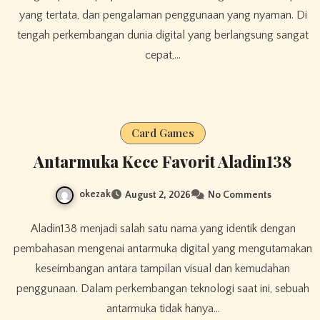
yang tertata, dan pengalaman penggunaan yang nyaman. Di
tengah perkembangan dunia digital yang berlangsung sangat
cepat,…
Card Games
Antarmuka Kece Favorit Aladin138
okezak
August 2, 2026
No Comments
Aladin138 menjadi salah satu nama yang identik dengan
pembahasan mengenai antarmuka digital yang mengutamakan
keseimbangan antara tampilan visual dan kemudahan
penggunaan. Dalam perkembangan teknologi saat ini, sebuah
antarmuka tidak hanya…