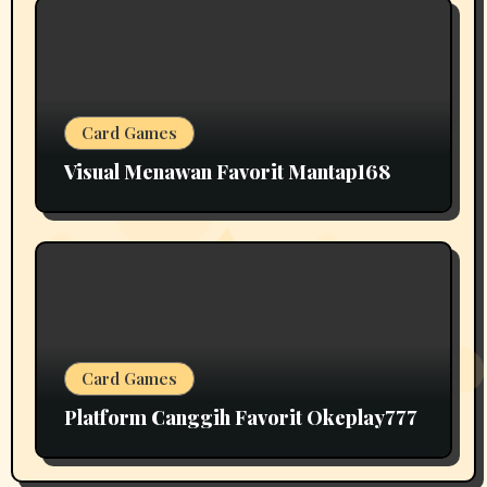
Card Games
Visual Menawan Favorit Mantap168
Card Games
Platform Canggih Favorit Okeplay777