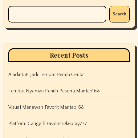
Search
Recent Posts
Aladin138 Jadi Tempat Penuh Cerita
Tempat Nyaman Penuh Pesona Mantap168
Visual Menawan Favorit Mantap168
Platform Canggih Favorit Okeplay777