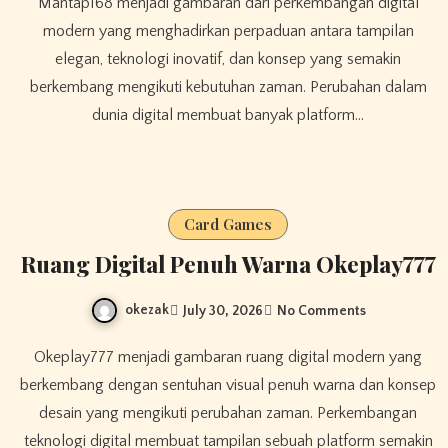
Mantap168 menjadi gambaran dari perkembangan digital
modern yang menghadirkan perpaduan antara tampilan
elegan, teknologi inovatif, dan konsep yang semakin
berkembang mengikuti kebutuhan zaman. Perubahan dalam
dunia digital membuat banyak platform…
Card Games
Ruang Digital Penuh Warna Okeplay777
okezak
July 30, 2026
No Comments
Okeplay777 menjadi gambaran ruang digital modern yang
berkembang dengan sentuhan visual penuh warna dan konsep
desain yang mengikuti perubahan zaman. Perkembangan
teknologi digital membuat tampilan sebuah platform semakin