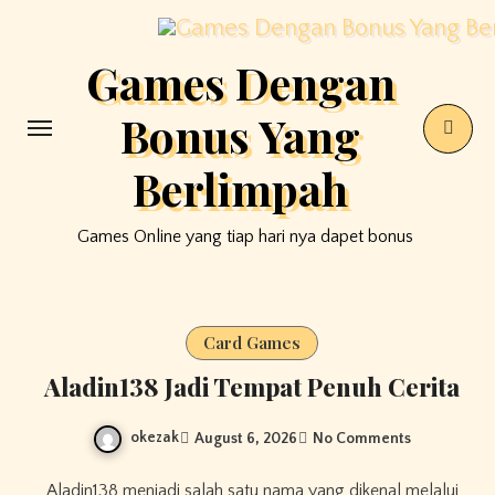
Skip
to
Games Dengan
content
Bonus Yang
Berlimpah
Games Online yang tiap hari nya dapet bonus
Card Games
Aladin138 Jadi Tempat Penuh Cerita
okezak
August 6, 2026
No Comments
Aladin138 menjadi salah satu nama yang dikenal melalui