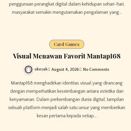
penggunaan perangkat digital dalam kehidupan sehari-hari,
masyarakat semakin mengutamakan pengalaman yang…
Card Games
Visual Menawan Favorit Mantap168
okezak
August 4, 2026
No Comments
Mantap168 menghadirkan identitas visual yang dirancang
dengan memperhatikan keseimbangan antara estetika dan
kenyamanan. Dalam perkembangan dunia digital, tampilan
sebuah platform menjadi salah satu unsur yang memberikan
kesan pertama kepada setiap…