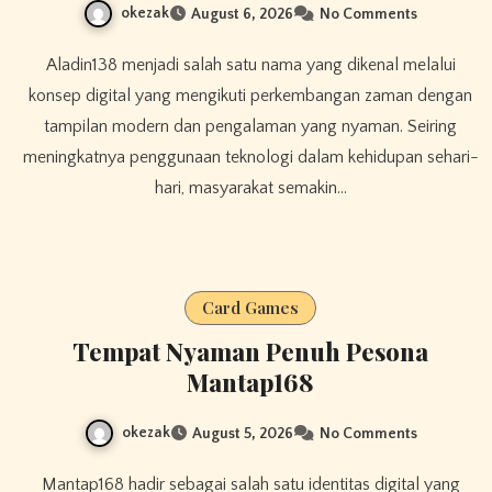
okezak
August 6, 2026
No Comments
Aladin138 menjadi salah satu nama yang dikenal melalui
konsep digital yang mengikuti perkembangan zaman dengan
tampilan modern dan pengalaman yang nyaman. Seiring
meningkatnya penggunaan teknologi dalam kehidupan sehari-
hari, masyarakat semakin…
Card Games
Tempat Nyaman Penuh Pesona
Mantap168
okezak
August 5, 2026
No Comments
Mantap168 hadir sebagai salah satu identitas digital yang