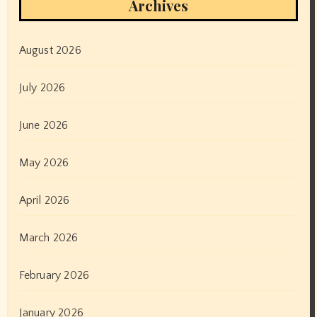
Archives
August 2026
July 2026
June 2026
May 2026
April 2026
March 2026
February 2026
January 2026