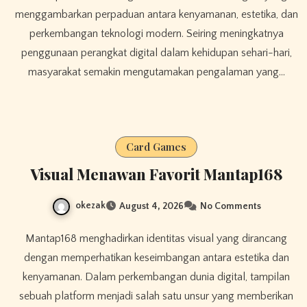
menggambarkan perpaduan antara kenyamanan, estetika, dan
perkembangan teknologi modern. Seiring meningkatnya
penggunaan perangkat digital dalam kehidupan sehari-hari,
masyarakat semakin mengutamakan pengalaman yang…
Card Games
Visual Menawan Favorit Mantap168
okezak
August 4, 2026
No Comments
Mantap168 menghadirkan identitas visual yang dirancang
dengan memperhatikan keseimbangan antara estetika dan
kenyamanan. Dalam perkembangan dunia digital, tampilan
sebuah platform menjadi salah satu unsur yang memberikan