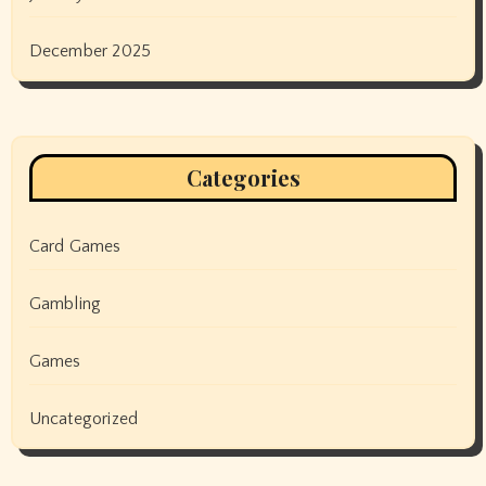
December 2025
Categories
Card Games
Gambling
Games
Uncategorized