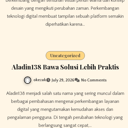
berkembang dengan sentuhan visual penuh warna dan konsep
desain yang mengikuti perubahan zaman. Perkembangan
teknologi digital membuat tampilan sebuah platform semakin
diperhatikan karena…
Uncategorized
Aladin138 Bawa Solusi Lebih Praktis
okezak
July 29, 2026
No Comments
Aladin138 menjadi salah satu nama yang sering muncul dalam
berbagai pembahasan mengenai perkembangan layanan
digital yang mengutamakan kemudahan akses dan
pengalaman pengguna. Di tengah perubahan teknologi yang
berlangsung sangat cepat,…