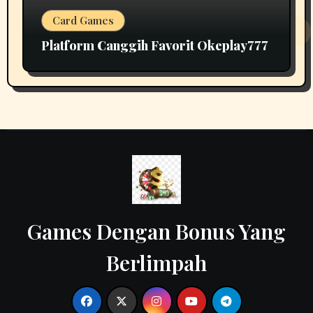
Card Games
Platform Canggih Favorit Okeplay777
Games Dengan Bonus Yang
Berlimpah