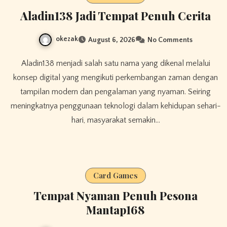
Aladin138 Jadi Tempat Penuh Cerita
okezak
August 6, 2026
No Comments
Aladin138 menjadi salah satu nama yang dikenal melalui
konsep digital yang mengikuti perkembangan zaman dengan
tampilan modern dan pengalaman yang nyaman. Seiring
meningkatnya penggunaan teknologi dalam kehidupan sehari-
hari, masyarakat semakin…
Card Games
Tempat Nyaman Penuh Pesona
Mantap168