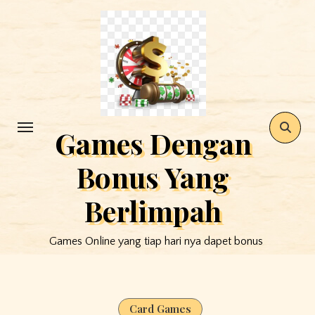
Skip
to
content
Games Dengan
Bonus Yang
Berlimpah
Games Online yang tiap hari nya dapet bonus
Card Games