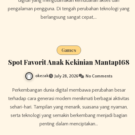
digital yang mengutamakan kemudahan akses dan
pengalaman pengguna. Di tengah perubahan teknologi yang
berlangsung sangat cepat,…
Games
Spot Favorit Anak Kekinian Mantap168
okezak
July 28, 2026
No Comments
Perkembangan dunia digital membawa perubahan besar
terhadap cara generasi modern menikmati berbagai aktivitas
sehari-hari. Tampilan yang menarik, suasana yang nyaman,
serta teknologi yang semakin berkembang menjadi bagian
penting dalam menciptakan…