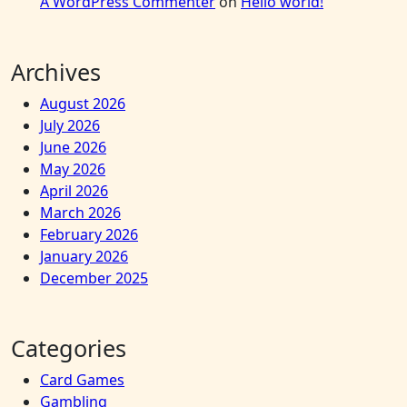
A WordPress Commenter
on
Hello world!
Archives
August 2026
July 2026
June 2026
May 2026
April 2026
March 2026
February 2026
January 2026
December 2025
Categories
Card Games
Gambling