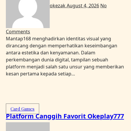
okezak
August 4, 2026
No
Comments
Mantap168 menghadirkan identitas visual yang
dirancang dengan memperhatikan keseimbangan
antara estetika dan kenyamanan. Dalam
perkembangan dunia digital, tampilan sebuah
platform menjadi salah satu unsur yang memberikan
kesan pertama kepada setiap…
Card Games
Platform Canggih Favorit Okeplay777