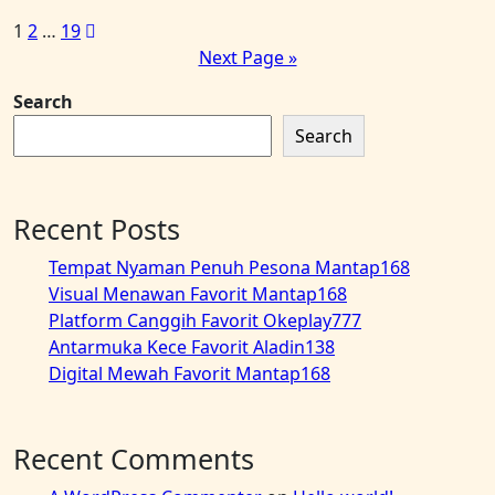
Posts
1
2
…
19
Next Page »
pagination
Search
Search
Recent Posts
Tempat Nyaman Penuh Pesona Mantap168
Visual Menawan Favorit Mantap168
Platform Canggih Favorit Okeplay777
Antarmuka Kece Favorit Aladin138
Digital Mewah Favorit Mantap168
Recent Comments