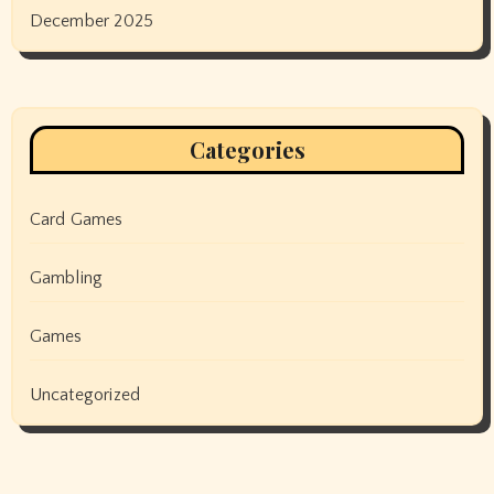
December 2025
Categories
Card Games
Gambling
Games
Uncategorized