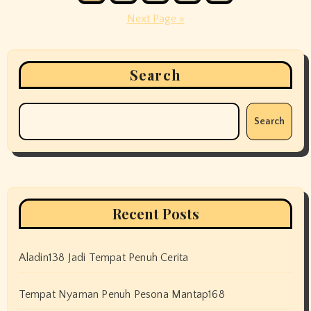
pagination
Next Page »
Search
Search
Recent Posts
Aladin138 Jadi Tempat Penuh Cerita
Tempat Nyaman Penuh Pesona Mantap168