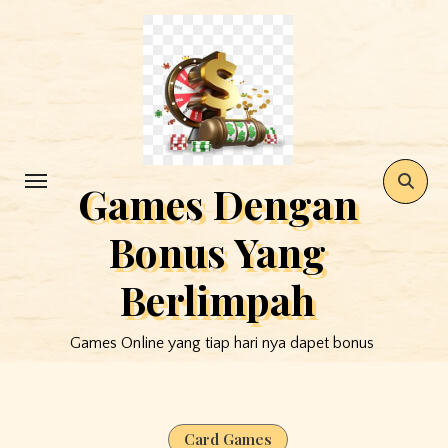
Skip
to
content
Games Dengan
Bonus Yang
Berlimpah
Games Online yang tiap hari nya dapet bonus
Card Games