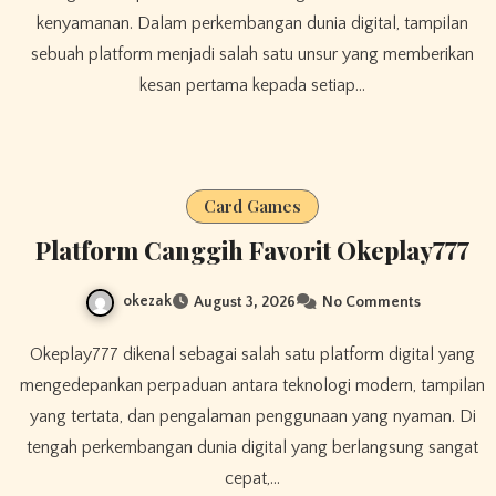
kenyamanan. Dalam perkembangan dunia digital, tampilan
sebuah platform menjadi salah satu unsur yang memberikan
kesan pertama kepada setiap…
Card Games
Platform Canggih Favorit Okeplay777
okezak
August 3, 2026
No Comments
Okeplay777 dikenal sebagai salah satu platform digital yang
mengedepankan perpaduan antara teknologi modern, tampilan
yang tertata, dan pengalaman penggunaan yang nyaman. Di
tengah perkembangan dunia digital yang berlangsung sangat
cepat,…