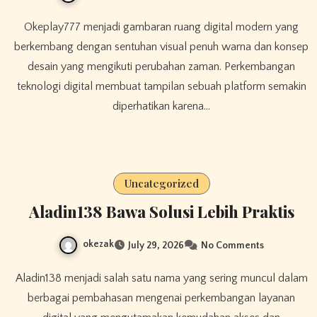
Okeplay777 menjadi gambaran ruang digital modern yang
berkembang dengan sentuhan visual penuh warna dan konsep
desain yang mengikuti perubahan zaman. Perkembangan
teknologi digital membuat tampilan sebuah platform semakin
diperhatikan karena…
Uncategorized
Aladin138 Bawa Solusi Lebih Praktis
okezak
July 29, 2026
No Comments
Aladin138 menjadi salah satu nama yang sering muncul dalam
berbagai pembahasan mengenai perkembangan layanan