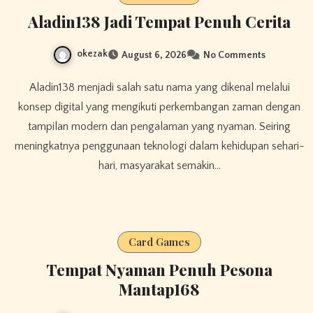
Aladin138 Jadi Tempat Penuh Cerita
okezak
August 6, 2026
No Comments
Aladin138 menjadi salah satu nama yang dikenal melalui
konsep digital yang mengikuti perkembangan zaman dengan
tampilan modern dan pengalaman yang nyaman. Seiring
meningkatnya penggunaan teknologi dalam kehidupan sehari-
hari, masyarakat semakin…
Card Games
Tempat Nyaman Penuh Pesona
Mantap168