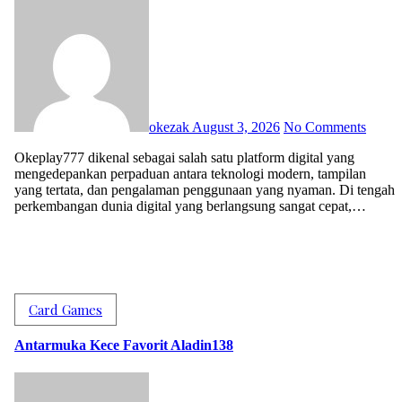
okezak
August 3, 2026
No Comments
Okeplay777 dikenal sebagai salah satu platform digital yang
mengedepankan perpaduan antara teknologi modern, tampilan
yang tertata, dan pengalaman penggunaan yang nyaman. Di tengah
perkembangan dunia digital yang berlangsung sangat cepat,…
Card Games
Antarmuka Kece Favorit Aladin138