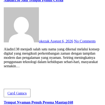
Aladin138 Jadi Tempat Penuh Cerita
okezak
August 6, 2026
No Comments
Aladin138 menjadi salah satu nama yang dikenal melalui konsep
digital yang mengikuti perkembangan zaman dengan tampilan
modern dan pengalaman yang nyaman. Seiring meningkatnya
penggunaan teknologi dalam kehidupan sehari-hari, masyarakat
semakin…
Card Games
Tempat Nyaman Penuh Pesona Mantap168