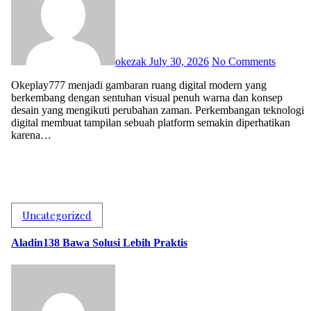
okezak
July 30, 2026
No Comments
Okeplay777 menjadi gambaran ruang digital modern yang
berkembang dengan sentuhan visual penuh warna dan konsep
desain yang mengikuti perubahan zaman. Perkembangan teknologi
digital membuat tampilan sebuah platform semakin diperhatikan
karena…
Uncategorized
Aladin138 Bawa Solusi Lebih Praktis