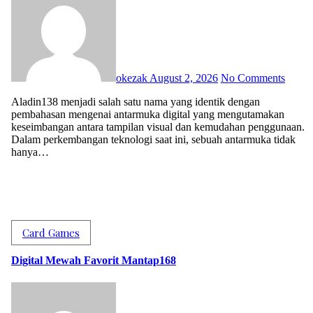
okezak
August 2, 2026
No Comments
Aladin138 menjadi salah satu nama yang identik dengan
pembahasan mengenai antarmuka digital yang mengutamakan
keseimbangan antara tampilan visual dan kemudahan penggunaan.
Dalam perkembangan teknologi saat ini, sebuah antarmuka tidak
hanya…
Card Games
Digital Mewah Favorit Mantap168