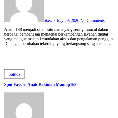
okezak
July 29, 2026
No Comments
Aladin138 menjadi salah satu nama yang sering muncul dalam
berbagai pembahasan mengenai perkembangan layanan digital
yang mengutamakan kemudahan akses dan pengalaman pengguna.
Di tengah perubahan teknologi yang berlangsung sangat cepat,…
Games
Spot Favorit Anak Kekinian Mantap168