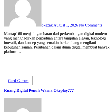
okezak
August 1, 2026
No Comments
Mantap168 menjadi gambaran dari perkembangan digital modern
yang menghadirkan perpaduan antara tampilan elegan, teknologi
inovatif, dan konsep yang semakin berkembang mengikuti
kebutuhan zaman. Perubahan dalam dunia digital membuat banyak
platform…
Card Games
Ruang Digital Penuh Warna Okeplay777