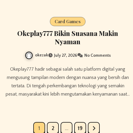
Card Games
Okeplay777 Bikin Suasana Makin
Nyaman
okezak
July 27, 2026
No Comments
Okeplay777 hadir sebagai salah satu platform digital yang
mengusung tampilan modern dengan nuansa yang bersih dan
tertata. Di tengah perkembangan teknologi yang semakin
pesat, masyarakat kini lebih mengutamakan kenyamanan saat…
Posts
1
2
…
19