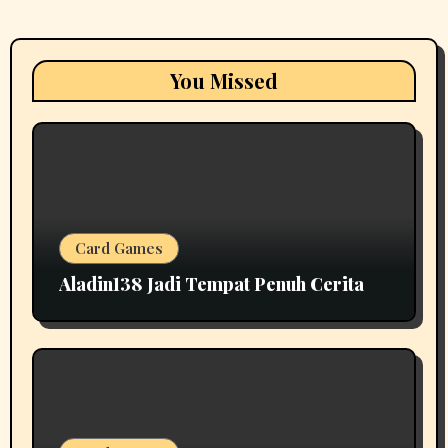
You Missed
Card Games
Aladin138 Jadi Tempat Penuh Cerita