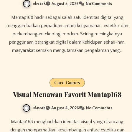
okezak
August 5, 2026
No Comments
Mantap168 hadir sebagai salah satu identitas digital yang
menggambarkan perpaduan antara kenyamanan, estetika, dan
perkembangan teknologi modern. Seiring meningkatnya
penggunaan perangkat digital dalam kehidupan sehari-hari,
masyarakat semakin mengutamakan pengalaman yang…
Card Games
Visual Menawan Favorit Mantap168
okezak
August 4, 2026
No Comments
Mantap168 menghadirkan identitas visual yang dirancang
dengan memperhatikan keseimbangan antara estetika dan