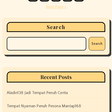
pagination
Next Page »
Search
Search
Recent Posts
Aladin138 Jadi Tempat Penuh Cerita
Tempat Nyaman Penuh Pesona Mantap168