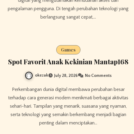
digital yang mengutamakan kemudahan akses dan
pengalaman pengguna. Di tengah perubahan teknologi yang
berlangsung sangat cepat,…
Games
Spot Favorit Anak Kekinian Mantap168
okezak
July 28, 2026
No Comments
Perkembangan dunia digital membawa perubahan besar
terhadap cara generasi modern menikmati berbagai aktivitas
sehari-hari. Tampilan yang menarik, suasana yang nyaman,
serta teknologi yang semakin berkembang menjadi bagian
penting dalam menciptakan…