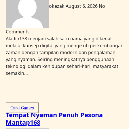
okezak
August 6, 2026
No
Comments
Aladin138 menjadi salah satu nama yang dikenal
melalui konsep digital yang mengikuti perkembangan
zaman dengan tampilan modern dan pengalaman
yang nyaman. Seiring meningkatnya penggunaan
teknologi dalam kehidupan sehari-hari, masyarakat
semakin…
Card Games
Tempat Nyaman Penuh Pesona
Mantap168