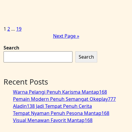
Posts
1
2
…
19
Next Page »
pagination
Search
Search
Recent Posts
Warna Pelangi Penuh Karisma Mantap168
Pemain Modern Penuh Semangat Okeplay777
Aladin138 Jadi Tempat Penuh Cerita
Tempat Nyaman Penuh Pesona Mantap168
Visual Menawan Favorit Mantap168