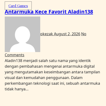
Card Games
Antarmuka Kece Favorit Aladin138
okezak
August 2, 2026
No
Comments
Aladin138 menjadi salah satu nama yang identik
dengan pembahasan mengenai antarmuka digital
yang mengutamakan keseimbangan antara tampilan
visual dan kemudahan penggunaan. Dalam
perkembangan teknologi saat ini, sebuah antarmuka
tidak hanya…