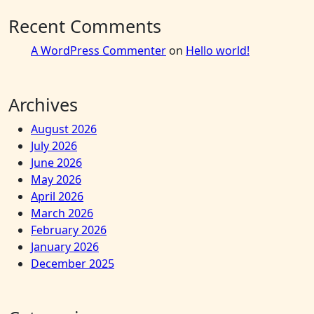
Recent Comments
A WordPress Commenter
on
Hello world!
Archives
August 2026
July 2026
June 2026
May 2026
April 2026
March 2026
February 2026
January 2026
December 2025