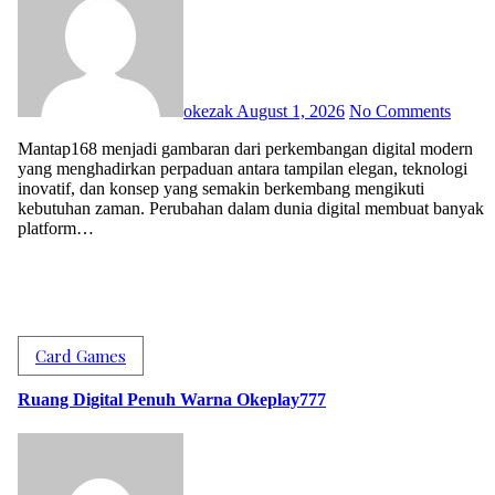
okezak
August 1, 2026
No Comments
Mantap168 menjadi gambaran dari perkembangan digital modern
yang menghadirkan perpaduan antara tampilan elegan, teknologi
inovatif, dan konsep yang semakin berkembang mengikuti
kebutuhan zaman. Perubahan dalam dunia digital membuat banyak
platform…
Card Games
Ruang Digital Penuh Warna Okeplay777