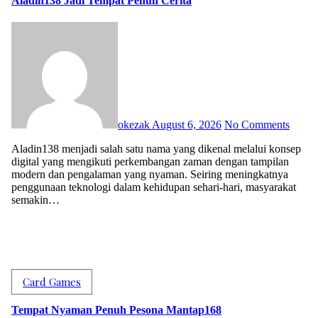
Aladin138 Jadi Tempat Penuh Cerita
okezak
August 6, 2026
No Comments
Aladin138 menjadi salah satu nama yang dikenal melalui konsep
digital yang mengikuti perkembangan zaman dengan tampilan
modern dan pengalaman yang nyaman. Seiring meningkatnya
penggunaan teknologi dalam kehidupan sehari-hari, masyarakat
semakin…
Card Games
Tempat Nyaman Penuh Pesona Mantap168