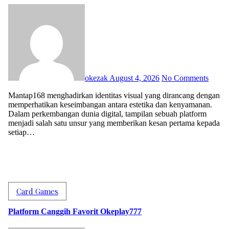
okezak
August 4, 2026
No Comments
Mantap168 menghadirkan identitas visual yang dirancang dengan
memperhatikan keseimbangan antara estetika dan kenyamanan.
Dalam perkembangan dunia digital, tampilan sebuah platform
menjadi salah satu unsur yang memberikan kesan pertama kepada
setiap…
Card Games
Platform Canggih Favorit Okeplay777