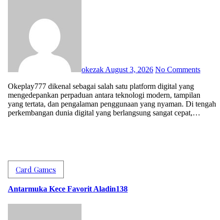
okezak
August 3, 2026
No Comments
Okeplay777 dikenal sebagai salah satu platform digital yang
mengedepankan perpaduan antara teknologi modern, tampilan
yang tertata, dan pengalaman penggunaan yang nyaman. Di tengah
perkembangan dunia digital yang berlangsung sangat cepat,…
Card Games
Antarmuka Kece Favorit Aladin138