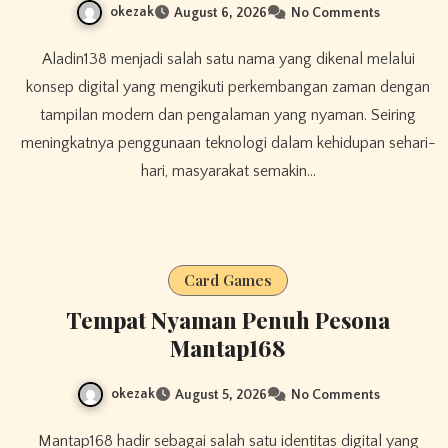
okezak
August 6, 2026
No Comments
Aladin138 menjadi salah satu nama yang dikenal melalui
konsep digital yang mengikuti perkembangan zaman dengan
tampilan modern dan pengalaman yang nyaman. Seiring
meningkatnya penggunaan teknologi dalam kehidupan sehari-
hari, masyarakat semakin…
Card Games
Tempat Nyaman Penuh Pesona
Mantap168
okezak
August 5, 2026
No Comments
Mantap168 hadir sebagai salah satu identitas digital yang