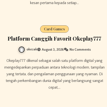
kesan pertama kepada setiap…
Card Games
Platform Canggih Favorit Okeplay777
okezak
August 3, 2026
No Comments
Okeplay777 dikenal sebagai salah satu platform digital yang
mengedepankan perpaduan antara teknologi modern, tampilan
yang tertata, dan pengalaman penggunaan yang nyaman. Di
tengah perkembangan dunia digital yang berlangsung sangat
cepat,…