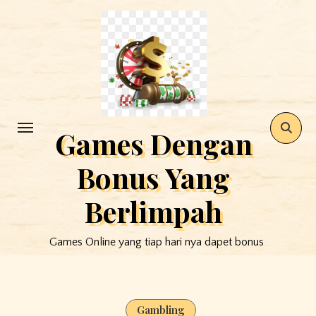
Skip
to
content
Games Dengan
Bonus Yang
Berlimpah
Games Online yang tiap hari nya dapet bonus
Gambling