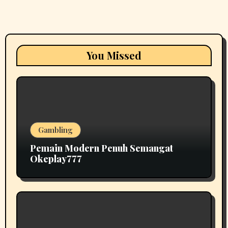
You Missed
Gambling
Pemain Modern Penuh Semangat
Okeplay777