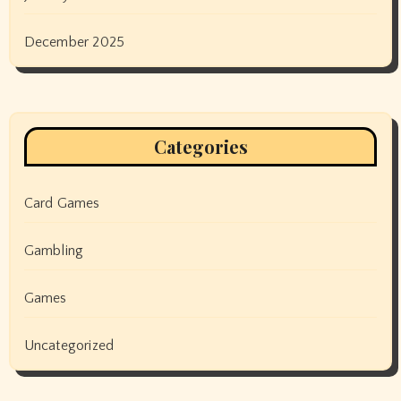
December 2025
Categories
Card Games
Gambling
Games
Uncategorized