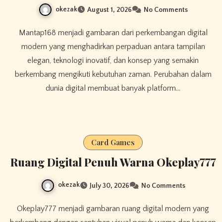
okezak
August 1, 2026
No Comments
Mantap168 menjadi gambaran dari perkembangan digital
modern yang menghadirkan perpaduan antara tampilan
elegan, teknologi inovatif, dan konsep yang semakin
berkembang mengikuti kebutuhan zaman. Perubahan dalam
dunia digital membuat banyak platform…
Card Games
Ruang Digital Penuh Warna Okeplay777
okezak
July 30, 2026
No Comments
Okeplay777 menjadi gambaran ruang digital modern yang