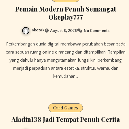
Pemain Modern Penuh Semangat
Okeplay777
okezak
August 8, 2026
No Comments
Perkembangan dunia digital membawa perubahan besar pada
cara sebuah ruang online dirancang dan ditampilkan. Tampilan
yang dahulu hanya mengutamakan fungsi kini berkembang
menjadi perpaduan antara estetika, struktur, warna, dan
kemudahan…
Card Games
Aladin138 Jadi Tempat Penuh Cerita