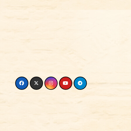
Skip
to
content