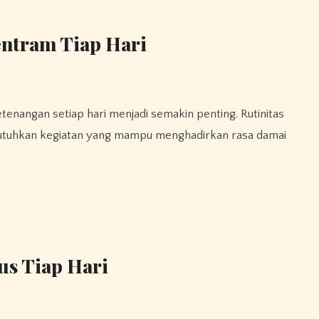
ntram Tiap Hari
ibutuhkan kegiatan yang mampu menghadirkan rasa damai
us Tiap Hari