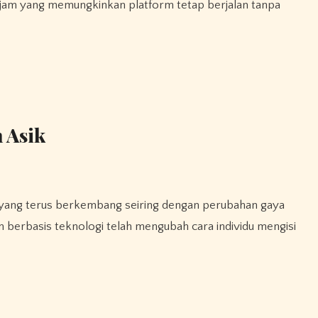
 jam yang memungkinkan platform tetap berjalan tanpa
 Asik
 berbasis teknologi telah mengubah cara individu mengisi