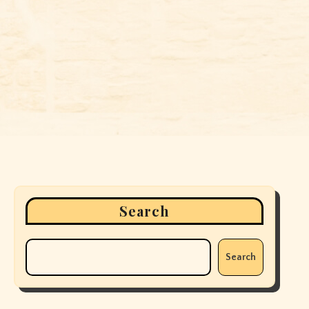
Search
Search