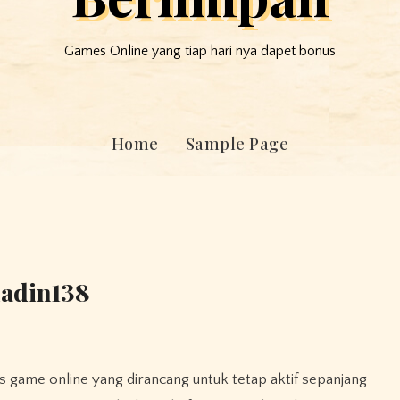
Games Online yang tiap hari nya dapet bonus
Home
Sample Page
ladin138