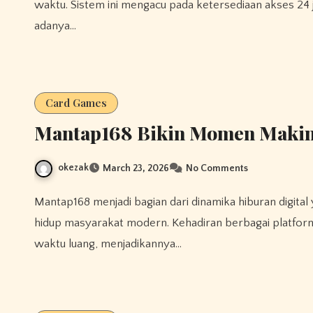
waktu. Sistem ini mengacu pada ketersediaan akses 24
adanya…
Card Games
Mantap168 Bikin Momen Makin
okezak
March 23, 2026
No Comments
Mantap168 menjadi bagian dari dinamika hiburan digital yang terus berkembang seiring dengan perubahan gaya
hidup masyarakat modern. Kehadiran berbagai platform
waktu luang, menjadikannya…