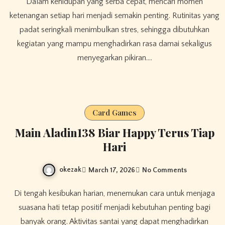
Dalam kehidupan yang serba cepat, mencari momen
ketenangan setiap hari menjadi semakin penting. Rutinitas yang
padat seringkali menimbulkan stres, sehingga dibutuhkan
kegiatan yang mampu menghadirkan rasa damai sekaligus
menyegarkan pikiran.…
Card Games
Main Aladin138 Biar Happy Terus Tiap
Hari
okezak
March 17, 2026
No Comments
Di tengah kesibukan harian, menemukan cara untuk menjaga
suasana hati tetap positif menjadi kebutuhan penting bagi
banyak orang. Aktivitas santai yang dapat menghadirkan