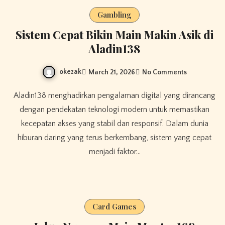
Gambling
Sistem Cepat Bikin Main Makin Asik di
Aladin138
okezak
March 21, 2026
No Comments
Aladin138 menghadirkan pengalaman digital yang dirancang
dengan pendekatan teknologi modern untuk memastikan
kecepatan akses yang stabil dan responsif. Dalam dunia
hiburan daring yang terus berkembang, sistem yang cepat
menjadi faktor…
Card Games