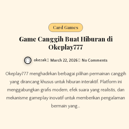
Card Games
Game Canggih Buat Hiburan di
Okeplay777
okezak
March 22, 2026
No Comments
Okeplay777 menghadirkan berbagai pilihan permainan canggih
yang dirancang khusus untuk hiburan interaktif. Platform ini
menggabungkan grafis modern, efek suara yang realistis, dan
mekanisme gameplay inovatif untuk memberikan pengalaman
bermain yang…