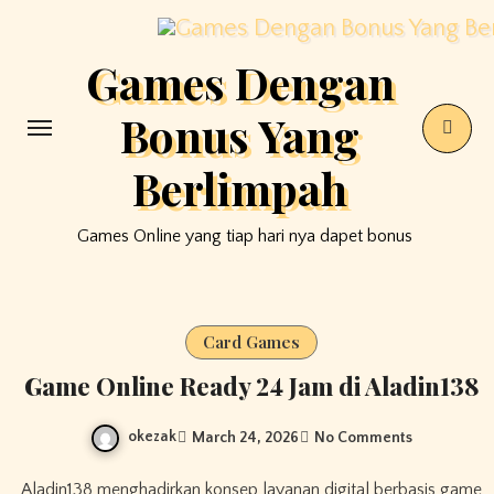
Skip
to
Games Dengan
content
Bonus Yang
Berlimpah
Games Online yang tiap hari nya dapet bonus
Card Games
Game Online Ready 24 Jam di Aladin138
okezak
March 24, 2026
No Comments
Aladin138 menghadirkan konsep layanan digital berbasis game