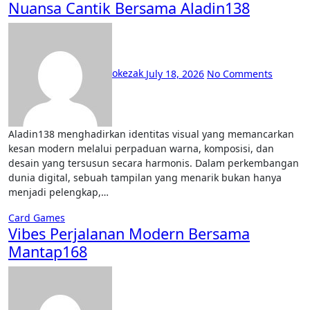
Nuansa Cantik Bersama Aladin138
okezak
July 18, 2026
No Comments
Aladin138 menghadirkan identitas visual yang memancarkan
kesan modern melalui perpaduan warna, komposisi, dan
desain yang tersusun secara harmonis. Dalam perkembangan
dunia digital, sebuah tampilan yang menarik bukan hanya
menjadi pelengkap,…
Card Games
Vibes Perjalanan Modern Bersama
Mantap168