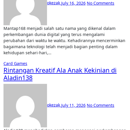
okezak
July 16, 2026
No Comments
Mantap168 menjadi salah satu nama yang dikenal dalam
perkembangan dunia digital yang terus mengalami
perubahan dari waktu ke waktu. Kehadirannya mencerminkan
bagaimana teknologi telah menjadi bagian penting dalam
kehidupan sehari-hari,…
Card Games
Rintangan Kreatif Ala Anak Kekinian di
Aladin138
okezak
July 11, 2026
No Comments