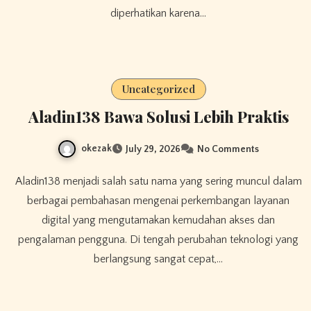
diperhatikan karena…
Uncategorized
Aladin138 Bawa Solusi Lebih Praktis
okezak
July 29, 2026
No Comments
Aladin138 menjadi salah satu nama yang sering muncul dalam
berbagai pembahasan mengenai perkembangan layanan
digital yang mengutamakan kemudahan akses dan
pengalaman pengguna. Di tengah perubahan teknologi yang
berlangsung sangat cepat,…