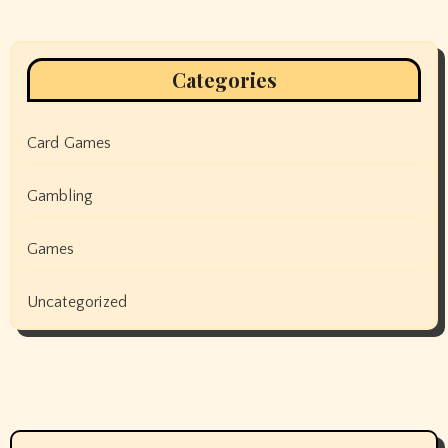
Categories
Card Games
Gambling
Games
Uncategorized