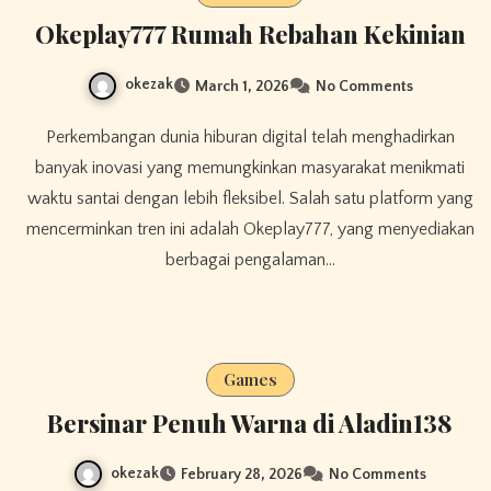
Okeplay777 Rumah Rebahan Kekinian
okezak
March 1, 2026
No Comments
Perkembangan dunia hiburan digital telah menghadirkan
banyak inovasi yang memungkinkan masyarakat menikmati
waktu santai dengan lebih fleksibel. Salah satu platform yang
mencerminkan tren ini adalah Okeplay777, yang menyediakan
berbagai pengalaman…
Games
Bersinar Penuh Warna di Aladin138
okezak
February 28, 2026
No Comments