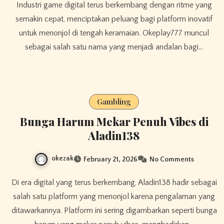
Industri game digital terus berkembang dengan ritme yang
semakin cepat, menciptakan peluang bagi platform inovatif
untuk menonjol di tengah keramaian. Okeplay777 muncul
sebagai salah satu nama yang menjadi andalan bagi…
Gambling
Bunga Harum Mekar Penuh Vibes di
Aladin138
okezak
February 21, 2026
No Comments
Di era digital yang terus berkembang, Aladin138 hadir sebagai
salah satu platform yang menonjol karena pengalaman yang
ditawarkannya. Platform ini sering digambarkan seperti bunga