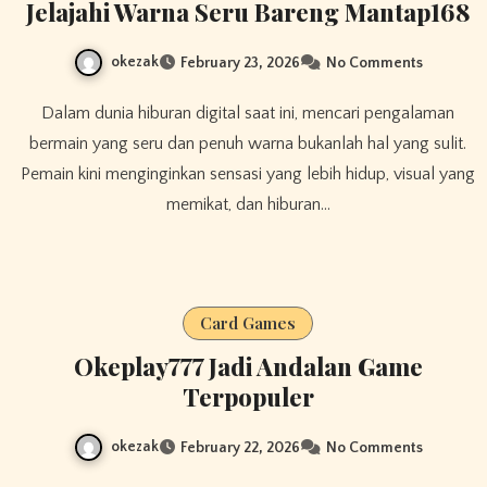
Jelajahi Warna Seru Bareng Mantap168
okezak
February 23, 2026
No Comments
Dalam dunia hiburan digital saat ini, mencari pengalaman
bermain yang seru dan penuh warna bukanlah hal yang sulit.
Pemain kini menginginkan sensasi yang lebih hidup, visual yang
memikat, dan hiburan…
Card Games
Okeplay777 Jadi Andalan Game
Terpopuler
okezak
February 22, 2026
No Comments