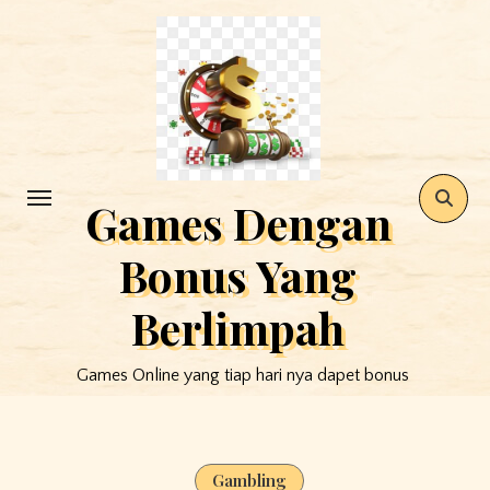
Skip
to
content
Games Dengan
Bonus Yang
Berlimpah
Games Online yang tiap hari nya dapet bonus
Gambling