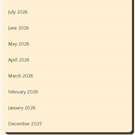
July 2026
June 2026
May 2026
April 2026
March 2026
February 2026
January 2026
December 2025