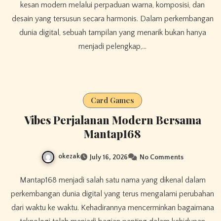
kesan modern melalui perpaduan warna, komposisi, dan
desain yang tersusun secara harmonis. Dalam perkembangan
dunia digital, sebuah tampilan yang menarik bukan hanya
menjadi pelengkap,…
Card Games
Vibes Perjalanan Modern Bersama
Mantap168
okezak
July 16, 2026
No Comments
Mantap168 menjadi salah satu nama yang dikenal dalam
perkembangan dunia digital yang terus mengalami perubahan
dari waktu ke waktu. Kehadirannya mencerminkan bagaimana