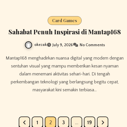
Card Games
Sahabat Penuh Inspirasi di Mantap168
okezak
July 9, 2026
No Comments
Mantap168 menghadirkan nuansa digital yang modern dengan
sentuhan visual yang mampu memberikan kesan nyaman
dalam menemani aktivitas sehari-hari. Di tengah
perkembangan teknologi yang berlangsung begitu cepat,
masyarakat kini semakin terbiasa…
Posts
1
2
3
…
19