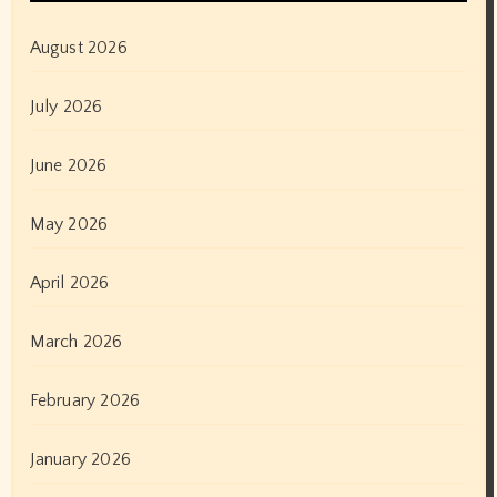
August 2026
July 2026
June 2026
May 2026
April 2026
March 2026
February 2026
January 2026