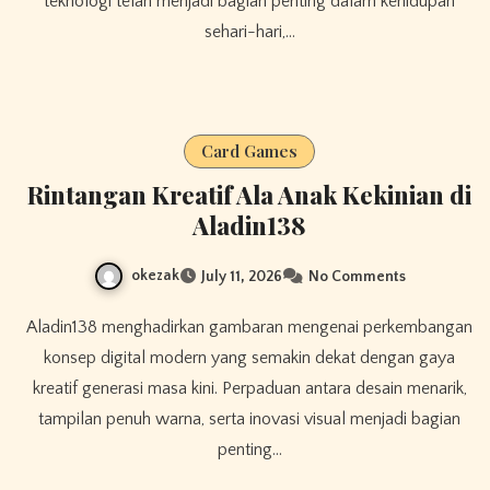
teknologi telah menjadi bagian penting dalam kehidupan
sehari-hari,…
Card Games
Rintangan Kreatif Ala Anak Kekinian di
Aladin138
okezak
July 11, 2026
No Comments
Aladin138 menghadirkan gambaran mengenai perkembangan
konsep digital modern yang semakin dekat dengan gaya
kreatif generasi masa kini. Perpaduan antara desain menarik,
tampilan penuh warna, serta inovasi visual menjadi bagian
penting…