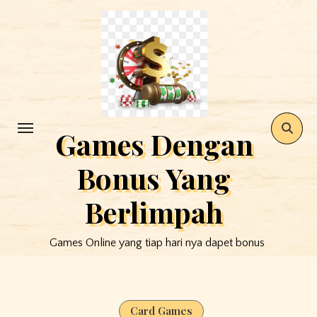
Skip
to
content
Games Dengan
Bonus Yang
Berlimpah
Games Online yang tiap hari nya dapet bonus
Card Games