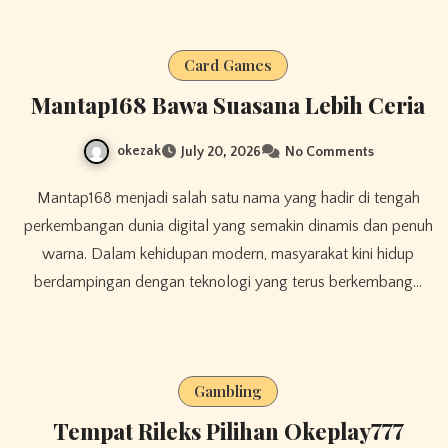
Card Games
Mantap168 Bawa Suasana Lebih Ceria
okezak
July 20, 2026
No Comments
Mantap168 menjadi salah satu nama yang hadir di tengah
perkembangan dunia digital yang semakin dinamis dan penuh
warna. Dalam kehidupan modern, masyarakat kini hidup
berdampingan dengan teknologi yang terus berkembang…
Gambling
Tempat Rileks Pilihan Okeplay777